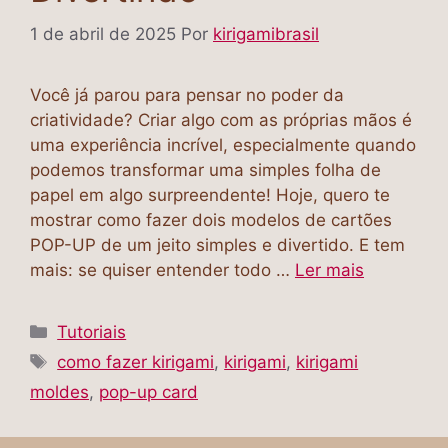
1 de abril de 2025
Por
kirigamibrasil
Você já parou para pensar no poder da
criatividade? Criar algo com as próprias mãos é
uma experiência incrível, especialmente quando
podemos transformar uma simples folha de
papel em algo surpreendente! Hoje, quero te
mostrar como fazer dois modelos de cartões
POP-UP de um jeito simples e divertido. E tem
mais: se quiser entender todo …
Ler mais
Categorias
Tutoriais
Tags
como fazer kirigami
,
kirigami
,
kirigami
moldes
,
pop-up card