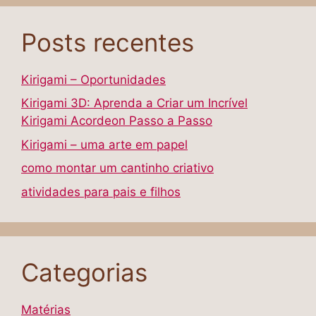
Posts recentes
Kirigami – Oportunidades
Kirigami 3D: Aprenda a Criar um Incrível
Kirigami Acordeon Passo a Passo
Kirigami – uma arte em papel
como montar um cantinho criativo
atividades para pais e filhos
Categorias
Matérias