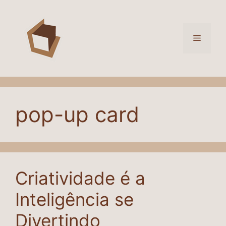
Pular
para
o
Menu
conteúdo
pop-up card
Criatividade é a
Inteligência se
Divertindo