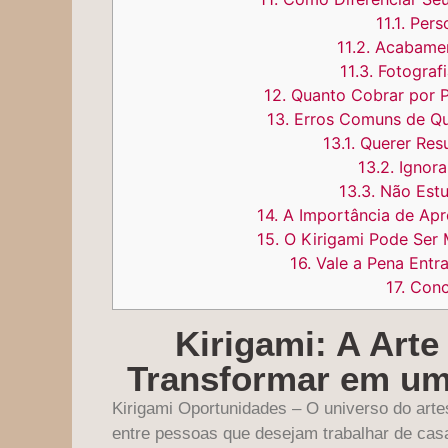
11.1.
Perso
11.2.
Acabament
11.3.
Fotografi
12.
Quanto Cobrar por P
13.
Erros Comuns de Q
13.1.
Querer Resu
13.2.
Ignora
13.3.
Não Estu
14.
A Importância de Ap
15.
O Kirigami Pode Ser
16.
Vale a Pena Entr
17.
Conc
Kirigami: A Arte
Transformar em um
Kirigami Oportunidades – O universo do arte
entre pessoas que desejam trabalhar de casa