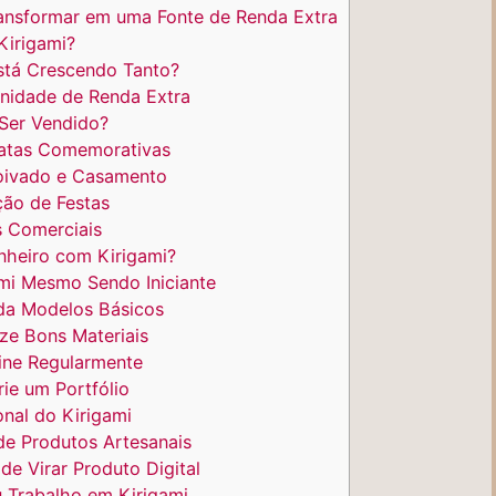
ransformar em uma Fonte de Renda Extra
Kirigami?
stá Crescendo Tanto?
nidade de Renda Extra
Ser Vendido?
atas Comemorativas
oivado e Casamento
ão de Festas
s Comerciais
nheiro com Kirigami?
i Mesmo Sendo Iniciante
da Modelos Básicos
ize Bons Materiais
ine Regularmente
ie um Portfólio
nal do Kirigami
de Produtos Artesanais
e Virar Produto Digital
 Trabalho em Kirigami