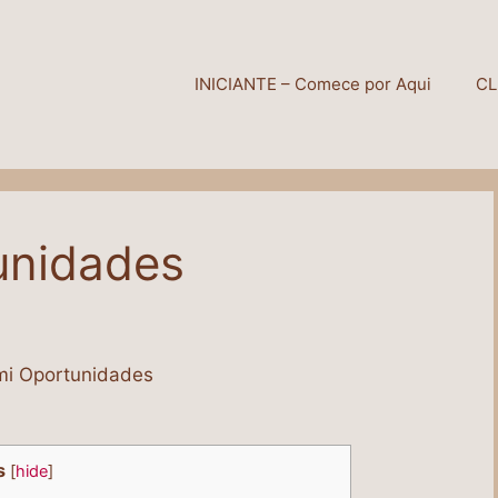
INICIANTE – Comece por Aqui
CL
unidades
s
[
hide
]