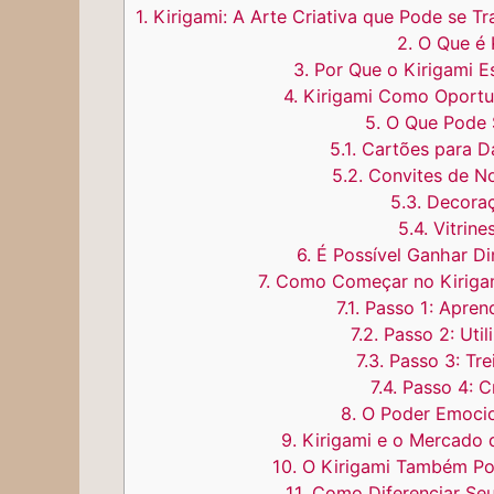
1.
Kirigami: A Arte Criativa que Pode se T
2.
O Que é 
3.
Por Que o Kirigami E
4.
Kirigami Como Oportu
5.
O Que Pode 
5.1.
Cartões para D
5.2.
Convites de N
5.3.
Decoraç
5.4.
Vitrine
6.
É Possível Ganhar Di
7.
Como Começar no Kirigam
7.1.
Passo 1: Apren
7.2.
Passo 2: Util
7.3.
Passo 3: Tre
7.4.
Passo 4: Cr
8.
O Poder Emocio
9.
Kirigami e o Mercado 
10.
O Kirigami Também Pod
11.
Como Diferenciar Seu