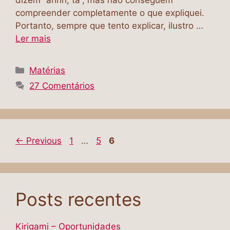
compreender completamente o que expliquei.
Portanto, sempre que tento explicar, ilustro …
Ler mais
Categorias
Matérias
27 Comentários
Page
Page
Page
←
Previous
1
…
5
6
Posts recentes
Kirigami – Oportunidades